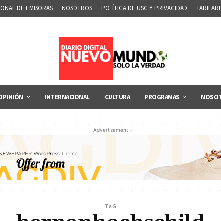
IONAL DE EMISORAS
NOSOTROS
POLÍTICA DE USO Y PRIVACIDAD
TARIFAR
OPINIÓN
INTERNACIONAL
CULTURA
PROGRAMAS
NOSO
- Advertisement -
TAG