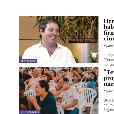
Her
hab
fir
ciu
Equipo
Luego 
"Tenem
DESTACADOS
conver
“Te
pro
mir
Equipo
Buscan
de Pol
Argume
SIN CATEGORÍA