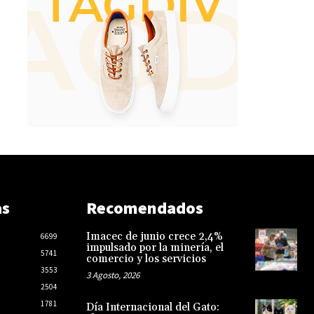
as
Recomendados
Imacec de junio crece 2,4%
6699
impulsado por la minería, el
5741
comercio y los servicios
3553
3 Agosto, 2026
2504
1781
Día Internacional del Gato: