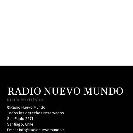
RADIO NUEVO MUNDO
Diario electrónico
©Radio Nuevo Mundo.
Todos los derechos reservados
San Pablo 2271.
Santiago, Chile
Email : info@radionuevomundo.cl