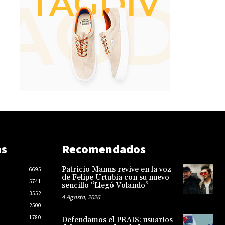
as
Recomendados
Patricio Manns revive en la voz
6695
de Felipe Urtubia con su nuevo
5741
sencillo “Llegó Volando”
3552
4 Agosto, 2026
2500
1780
Defendamos el PRAIS: usuarios