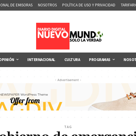
IONAL DE EMISORAS
NOSOTROS
POLÍTICA DE USO Y PRIVACIDAD
TARIFAR
OPINIÓN
INTERNACIONAL
CULTURA
PROGRAMAS
NOSO
- Advertisement -
TAG