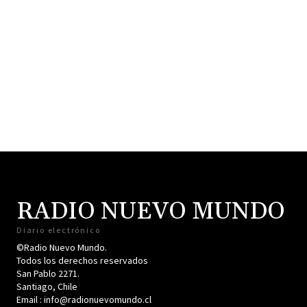
RADIO NUEVO MUNDO
Diario electrónico
©Radio Nuevo Mundo.
Todos los derechos reservados
San Pablo 2271.
Santiago, Chile
Email : info@radionuevomundo.cl