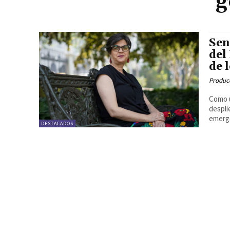
g
Sen
del
de 
Produc
Como u
despli
emerge
DESTACADOS