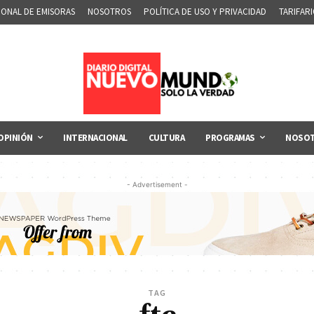
IONAL DE EMISORAS
NOSOTROS
POLÍTICA DE USO Y PRIVACIDAD
TARIFAR
OPINIÓN
INTERNACIONAL
CULTURA
PROGRAMAS
NOSO
- Advertisement -
TAG