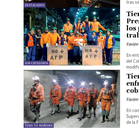
tras s
DESTACADOS
Tie
Pre
los 
tra
Equipo
En ent
del Co
SIN CATEGORÍA
modifi
Tie
enf
cob
Equipo
En con
Superv
de la 
TODA TU MAÑANA