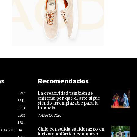
as
Recomendados
La creatividad también se
6697
entrena: por qué el arte sigue
5741
siendo irremplazable para la
infancia
3553
7 Agosto, 2026
2502
1781
Chile consolida su liderazgo en
CADA NOTICIA
turismo antártico con nuevo