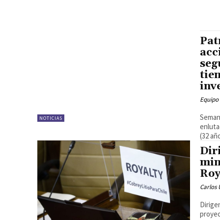
Pat
acc
seg
tie
inve
Equipo
Semana
NOTICIAS
enluta
(32 año
Dir
min
Roy
Carlos 
Dirige
proyec