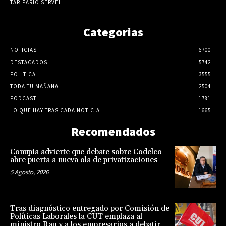
TARIFARIO SERVEL
Categorias
NOTICIAS
6700
DESTACADOS
5742
POLITICA
3555
TODA TU MAÑANA
2504
PODCAST
1781
LO QUE HAY TRAS CADA NOTICIA
1665
Recomendados
Conupia advierte que debate sobre Codelco
abre puerta a nueva ola de privatizaciones
5 Agosto, 2026
Tras diagnóstico entregado por Comisión de
Políticas Laborales la CUT emplaza al
ministro Rau y a los empresarios a debatir