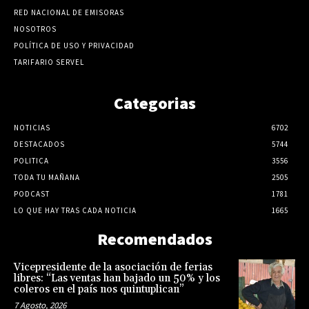
RED NACIONAL DE EMISORAS
NOSOTROS
POLÍTICA DE USO Y PRIVACIDAD
TARIFARIO SERVEL
Categorias
NOTICIAS
6702
DESTACADOS
5744
POLITICA
3556
TODA TU MAÑANA
2505
PODCAST
1781
LO QUE HAY TRAS CADA NOTICIA
1665
Recomendados
Vicepresidente de la asociación de ferias
libres: “Las ventas han bajado un 50% y los
coleros en el país nos quintuplican”
7 Agosto, 2026