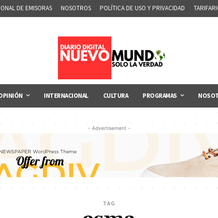
IONAL DE EMISORAS
NOSOTROS
POLÍTICA DE USO Y PRIVACIDAD
TARIFAR
OPINIÓN
INTERNACIONAL
CULTURA
PROGRAMAS
NOSO
- Advertisement -
TAG