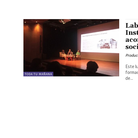
Lab
Ins
aco
soc
Produc
Este l
formac
TODA TU MAÑANA
de...