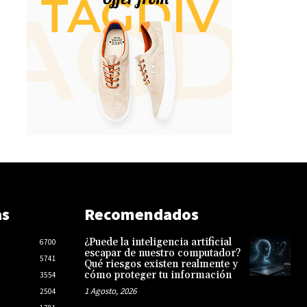
as
Recomendados
¿Puede la inteligencia artificial
6700
escapar de nuestro computador?
5741
Qué riesgos existen realmente y
cómo proteger tu información
3554
1 Agosto, 2026
2504