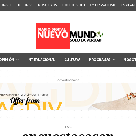
IONAL DE EMISORAS
NOSOTROS
POLÍTICA DE USO Y PRIVACIDAD
TARIFAR
OPINIÓN
INTERNACIONAL
CULTURA
PROGRAMAS
NOSO
- Advertisement -
TAG