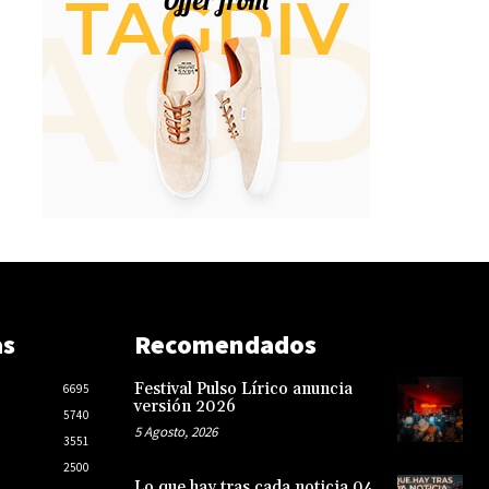
as
Recomendados
Festival Pulso Lírico anuncia
6695
versión 2026
5740
5 Agosto, 2026
3551
2500
Lo que hay tras cada noticia 04