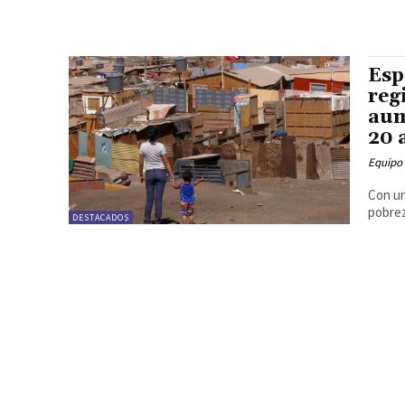
Esp
reg
aum
20 
Equipo
Con un
pobrez
DESTACADOS