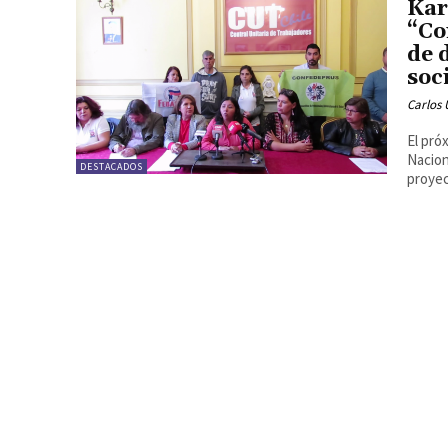
Kar
“Co
de 
soc
Carlos 
El pró
Nacion
DESTACADOS
proyec