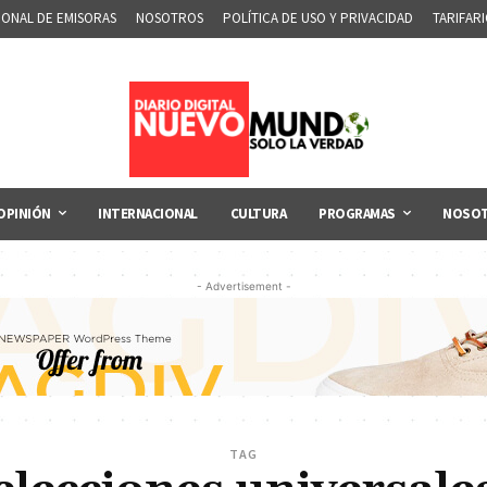
IONAL DE EMISORAS
NOSOTROS
POLÍTICA DE USO Y PRIVACIDAD
TARIFAR
OPINIÓN
INTERNACIONAL
CULTURA
PROGRAMAS
NOSO
- Advertisement -
TAG