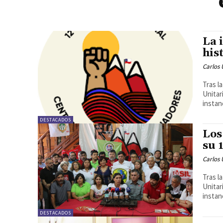
La 
his
Carlos 
Tras l
Unitar
instanc
DESTACADOS
Los
su 
Carlos 
Tras l
Unitar
instanc
DESTACADOS