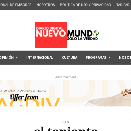
IONAL DE EMISORAS
NOSOTROS
POLÍTICA DE USO Y PRIVACIDAD
TARIFAR
OPINIÓN
INTERNACIONAL
CULTURA
PROGRAMAS
NOSO
- Advertisement -
TAG