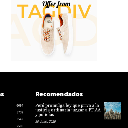
as
Recomendados
Perú promulga ley que priva a la
6694
justicia ordinaria juzgar a FF.AA
5739
y policías
3549
30 Julio, 2026
2500