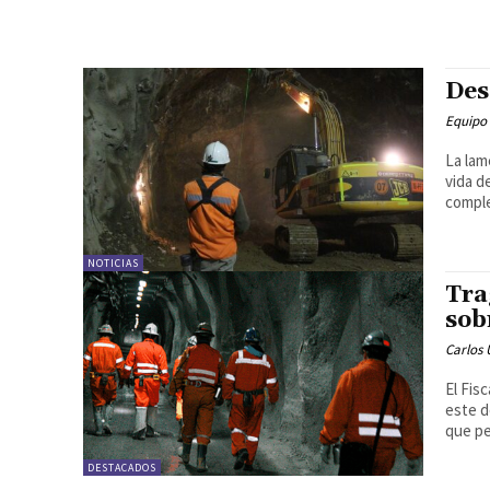
Des
Equipo
La lam
vida d
comple
NOTICIAS
Tra
sob
Carlos 
El Fis
este d
que pe
DESTACADOS