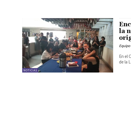
Enc
la 
ori
Equipo
En el 
de la 
NOTICIAS