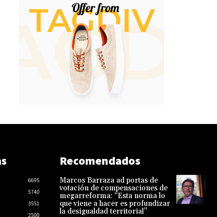
as
Recomendados
Marcos Barraza ad portas de
6695
votación de compensaciones de
5740
megarreforma: “Esta norma lo
que viene a hacer es profundizar
3551
la desigualdad territorial”
2500