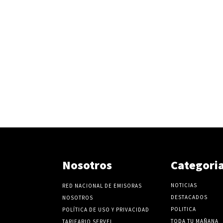
Nosotros
Categori
NOTICIAS
RED NACIONAL DE EMISORAS
DESTACADOS
NOSOTROS
POLITICA
POLÍTICA DE USO Y PRIVACIDAD
TODA TU MAÑANA
TARIFARIO SERVEL