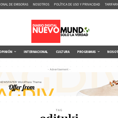
IONAL DE EMISORAS
NOSOTROS
POLÍTICA DE USO Y PRIVACIDAD
TARIFAR
OPINIÓN
INTERNACIONAL
CULTURA
PROGRAMAS
NOSO
- Advertisement -
TAG