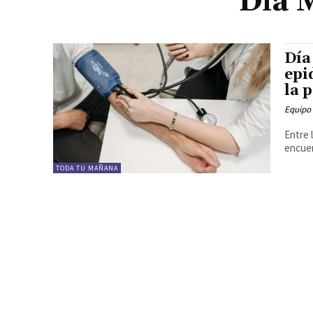
Día 
Día
epi
la 
Equipo
Entre 
encuent
TODA TU MAÑANA