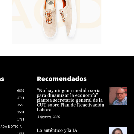
as
Recomendados
“No hay ninguna medida seria
6697
para dinamizar la economía”
5741
plantea secretario general de la
CUT sobre Plan de Reactivación
3553
Laboral
2501
3 Agosto, 2026
1781
CADA NOTICIA
Lo auténtico y la IA
1665