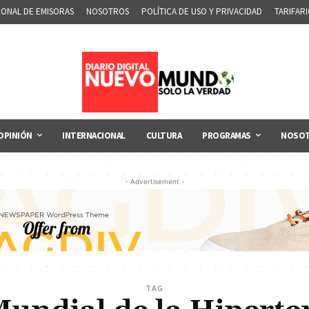
IONAL DE EMISORAS
NOSOTROS
POLÍTICA DE USO Y PRIVACIDAD
TARIFAR
OPINIÓN
INTERNACIONAL
CULTURA
PROGRAMAS
NOSO
- Advertisement -
TAG