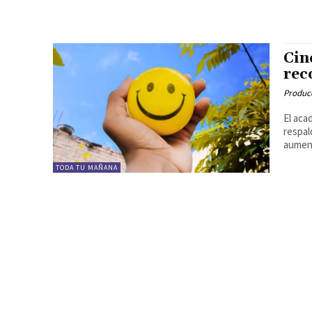
Cin
rec
Produc
El aca
respal
aument
TODA TU MAÑANA