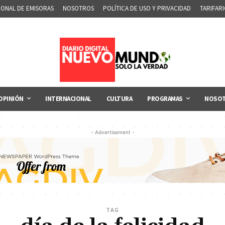
IONAL DE EMISORAS
NOSOTROS
POLÍTICA DE USO Y PRIVACIDAD
TARIFAR
OPINIÓN
INTERNACIONAL
CULTURA
PROGRAMAS
NOSO
- Advertisement -
TAG