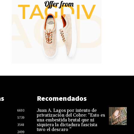
as
Recomendados
Juan A. Lagos por intento de
6693
privatización del Cobre: “Esto es
5739
una embestida brutal que ni
siquiera la dictadura fascista
3548
tuvo el descaro ”
2499