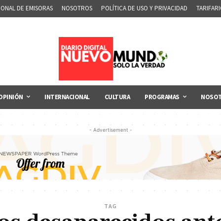
IONAL DE EMISORAS
NOSOTROS
POLÍTICA DE USO Y PRIVACIDAD
TARIFAR
OPINIÓN
INTERNACIONAL
CULTURA
PROGRAMAS
NOSO
- Advertisement -
TAG