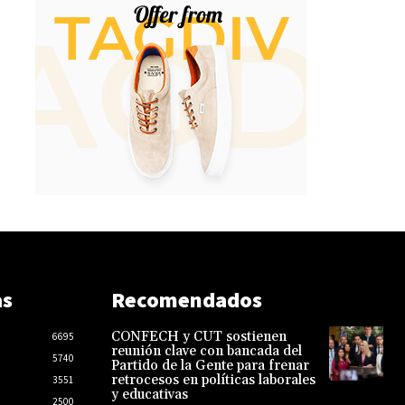
as
Recomendados
CONFECH y CUT sostienen
6695
reunión clave con bancada del
5740
Partido de la Gente para frenar
retrocesos en políticas laborales
3551
y educativas
2500