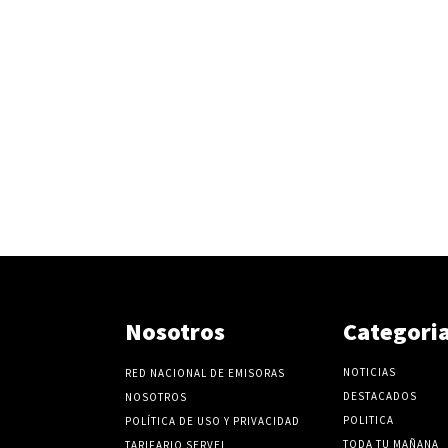
Nosotros
Categori
NOTICIAS
RED NACIONAL DE EMISORAS
DESTACADOS
NOSOTROS
POLITICA
POLÍTICA DE USO Y PRIVACIDAD
TODA TU MAÑANA
TARIFARIO SERVEL