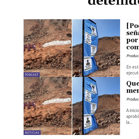
detenid
[Po
señ
por
com
Produc
En est
ejecut
PODCAST
Que
mem
Produc
A inic
aprobó
la...
NOTICIAS