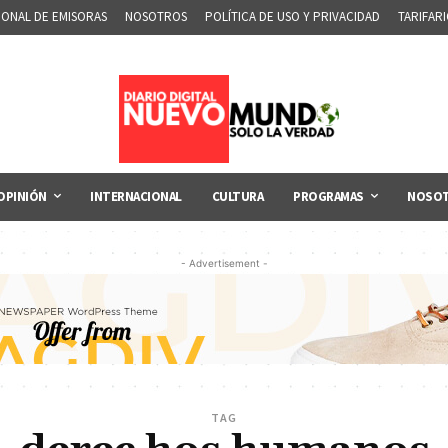
IONAL DE EMISORAS
NOSOTROS
POLÍTICA DE USO Y PRIVACIDAD
TARIFAR
OPINIÓN
INTERNACIONAL
CULTURA
PROGRAMAS
NOSO
- Advertisement -
TAG