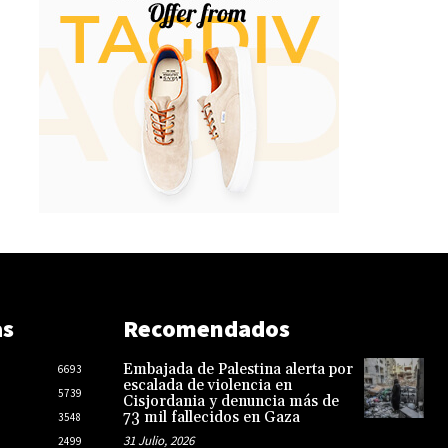
as
Recomendados
Embajada de Palestina alerta por
6693
escalada de violencia en
5739
Cisjordania y denuncia más de
73 mil fallecidos en Gaza
3548
31 Julio, 2026
2499