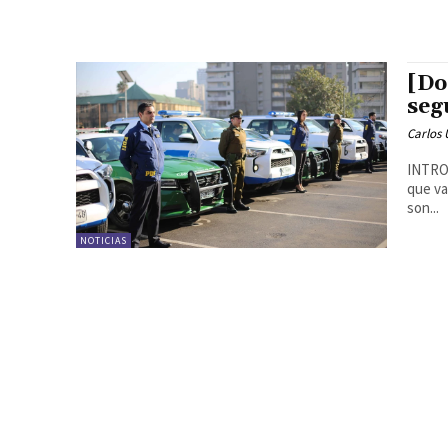
[Do
seg
Carlos 
INTROD
que va
son...
NOTICIAS