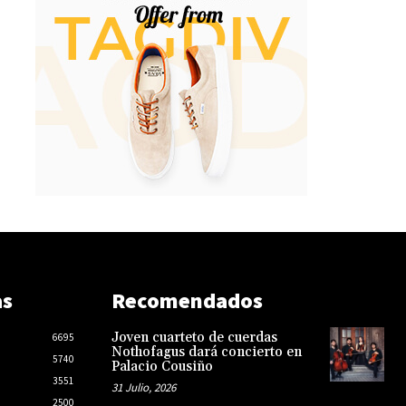
as
Recomendados
Joven cuarteto de cuerdas
6695
Nothofagus dará concierto en
5740
Palacio Cousiño
3551
31 Julio, 2026
2500