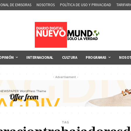
IONAL DE EMISORAS
NOSOTROS
POLÍTICA DE USO Y PRIVACIDAD
TARIFAR
OPINIÓN
INTERNACIONAL
CULTURA
PROGRAMAS
NOSO
- Advertisement -
TAG