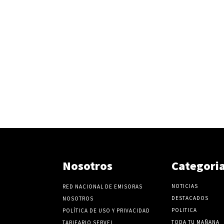
Nosotros
Categori
NOTICIAS
RED NACIONAL DE EMISORAS
DESTACADOS
NOSOTROS
POLITICA
POLÍTICA DE USO Y PRIVACIDAD
TODA TU MAÑANA
TARIFARIO SERVEL