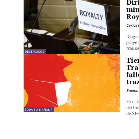
Dir
min
Roy
Carlos 
Dirige
proyec
tras s
DESTACADOS
Tie
Tra
fal
tra
Equipo
En el 
del Co
TODA TU MAÑANA
de SE