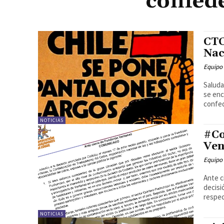
confed
CTC
Nac
Equipo
Saluda
se enc
confed
NOTICIAS
#Co
Ven
Equipo
Ante c
decisi
respec
NOTICIAS