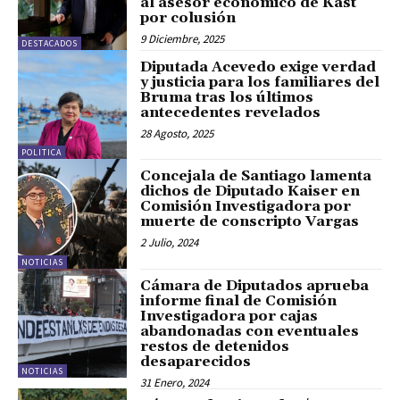
al asesor económico de Kast
por colusión
9 Diciembre, 2025
DESTACADOS
Diputada Acevedo exige verdad
y justicia para los familiares del
Bruma tras los últimos
antecedentes revelados
28 Agosto, 2025
POLITICA
Concejala de Santiago lamenta
dichos de Diputado Kaiser en
Comisión Investigadora por
muerte de conscripto Vargas
2 Julio, 2024
NOTICIAS
Cámara de Diputados aprueba
informe final de Comisión
Investigadora por cajas
abandonadas con eventuales
restos de detenidos
desaparecidos
NOTICIAS
31 Enero, 2024