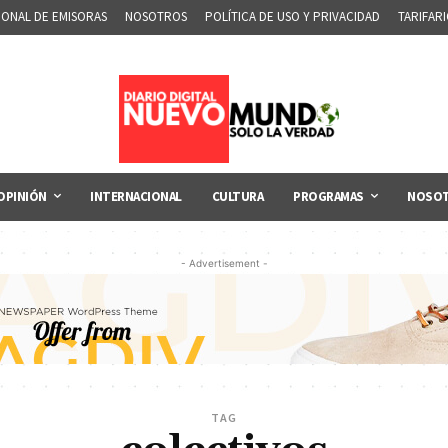
IONAL DE EMISORAS
NOSOTROS
POLÍTICA DE USO Y PRIVACIDAD
TARIFAR
OPINIÓN
INTERNACIONAL
CULTURA
PROGRAMAS
NOSO
- Advertisement -
TAG