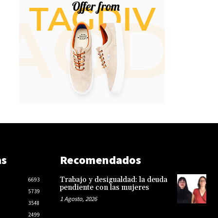
as
Recomendados
Trabajo y desigualdad: la deuda
6693
pendiente con las mujeres
5739
1 Agosto, 2026
3548
2499