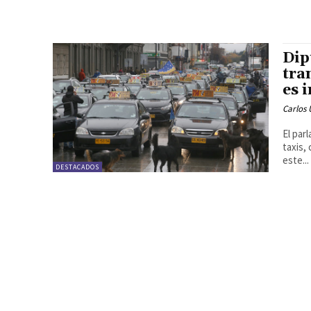
Dip
tra
es 
Carlos 
El par
taxis,
este...
DESTACADOS