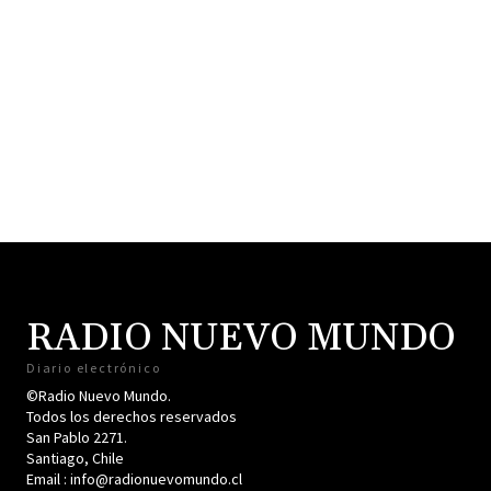
RADIO NUEVO MUNDO
Diario electrónico
©Radio Nuevo Mundo.
Todos los derechos reservados
San Pablo 2271.
Santiago, Chile
Email : info@radionuevomundo.cl