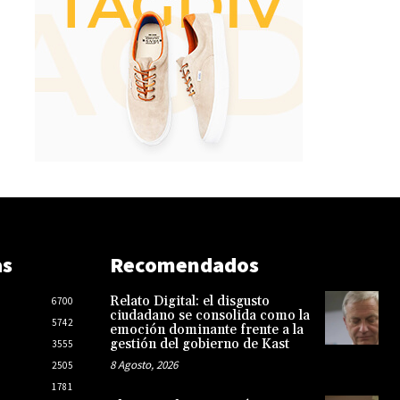
as
Recomendados
Relato Digital: el disgusto
6700
ciudadano se consolida como la
5742
emoción dominante frente a la
gestión del gobierno de Kast
3555
8 Agosto, 2026
2505
1781