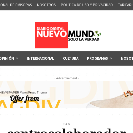
IONAL DE EMISORAS
NOSOTROS
POLÍTICA DE USO Y PRIVACIDAD
TARIFAR
OPINIÓN
INTERNACIONAL
CULTURA
PROGRAMAS
NOSO
- Advertisement -
TAG