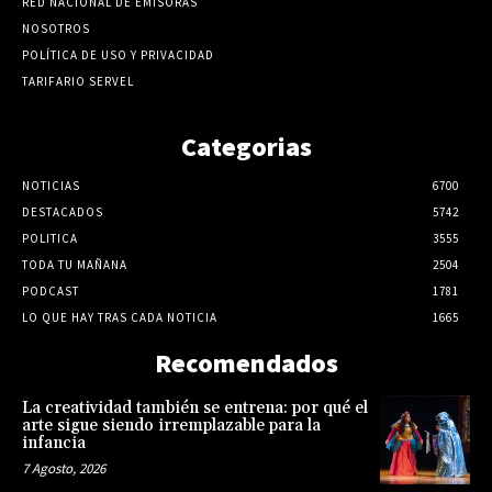
RED NACIONAL DE EMISORAS
NOSOTROS
POLÍTICA DE USO Y PRIVACIDAD
TARIFARIO SERVEL
Categorias
NOTICIAS
6700
DESTACADOS
5742
POLITICA
3555
TODA TU MAÑANA
2504
PODCAST
1781
LO QUE HAY TRAS CADA NOTICIA
1665
Recomendados
La creatividad también se entrena: por qué el
arte sigue siendo irremplazable para la
infancia
7 Agosto, 2026