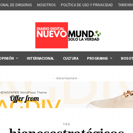
IONAL DE EMISORAS
NOSOTROS
POLÍTICA DE USO Y PRIVACIDAD
TARIFAR
OPINIÓN
INTERNACIONAL
CULTURA
PROGRAMAS
NOSO
- Advertisement -
TAG