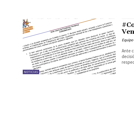
#Co
Ven
Equipo
Ante c
decisi
respec
NOTICIAS