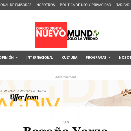
IONAL DE EMISORAS
NOSOTROS
POLÍTICA DE USO Y PRIVACIDAD
TARIFAR
OPINIÓN
INTERNACIONAL
CULTURA
PROGRAMAS
NOSO
- Advertisement -
TAG