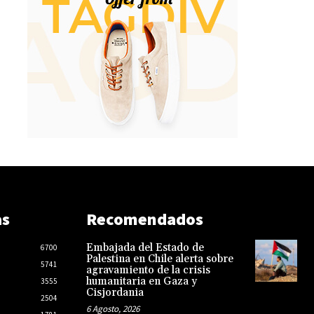
as
Recomendados
Embajada del Estado de
6700
Palestina en Chile alerta sobre
5741
agravamiento de la crisis
humanitaria en Gaza y
3555
Cisjordania
2504
6 Agosto, 2026