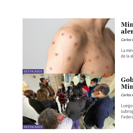
Min
ale
Carlos 
La min
de la 
DESTACADOS
Gob
Min
Carlos 
Luego 
subrog
Federa
DESTACADOS