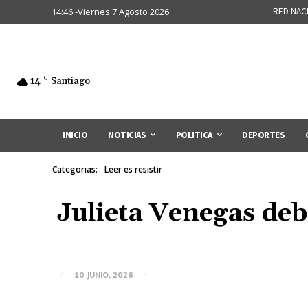
14:46 -Viernes 7 Agosto 2026
RED NAC
14
C
Santiago
INICIO
NOTICIAS
POLITICA
DEPORTES
Categorias:
Leer es resistir
Julieta Venegas deb
10 JUNIO, 2026