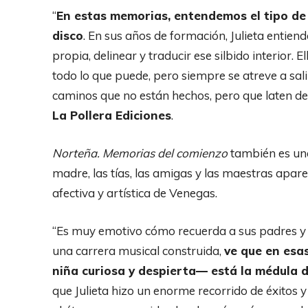
“
En estas memorias, entendemos el tipo de
disco
. En sus años de formación,
Julieta
entiende
propia, delinear y traducir ese silbido interior.
todo lo que puede, pero siempre se atreve a sa
caminos que no están hechos, pero que laten den
La Pollera Ediciones
.
Norteña. Memorias del comienzo
también es una
madre, las tías, las amigas y las maestras apar
afectiva y artística de
Venegas
.
“Es muy emotivo cómo recuerda a sus padres y t
una carrera musical construida,
ve que en esa
niña curiosa y despierta— está la médula d
que
Julieta
hizo un enorme recorrido de éxitos y 