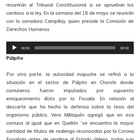
recurrirán al Tribunal Constitucional si se aprueban los
cambios a la ley. En la semana del 18 de mayo se reunirán
con la senadora Campillay quien preside la Comisión de
Derechos Humanos:
R
00:00
00:00
e
Púlpito
p
r
Por otra parte, la autoridad mapuche se refirió a la
o
situación en el sector de Púlpito en Chonchi donde
d
comuneros fueron imputados por supuesto
u
enriquecimiento ilícito por la Fiscalía. En relación al
c
descarte que ha hecho la defensa sobre la tesis del
t
organismo público, Vera Millaquén agregó que en esa
o
comuna al igual que en Quellón “se encuentra la mayor
r
cantidad de títulos de realengo reconocidas por la Corona
d
Española antes de rendirse al Estado chileno, todas son