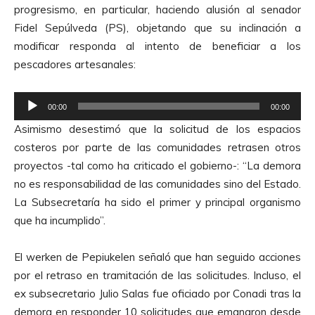
progresismo, en particular, haciendo alusión al senador
c
Fidel Sepúlveda (PS), objetando que su inclinación a
t
modificar responda al intento de beneficiar a los
o
pescadores artesanales:
r
d
R
e
00:00
00:00
e
A
Asimismo desestimó que la solicitud de los espacios
p
u
costeros por parte de las comunidades retrasen otros
r
d
proyectos -tal como ha criticado el gobierno-: “La demora
o
i
no es responsabilidad de las comunidades sino del Estado.
d
o
La Subsecretaría ha sido el primer y principal organismo
u
que ha incumplido”.
c
t
El werken de Pepiukelen señaló que han seguido acciones
o
por el retraso en tramitación de las solicitudes. Incluso, el
r
ex subsecretario Julio Salas fue oficiado por Conadi tras la
d
demora en responder 10 solicitudes que emanaron desde