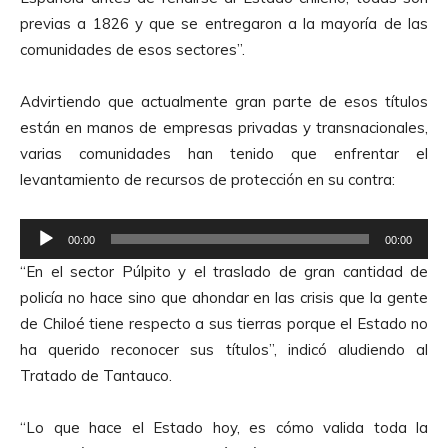
e
previas a 1826 y que se entregaron a la mayoría de las
A
comunidades de esos sectores”.
u
d
Advirtiendo que actualmente gran parte de esos títulos
i
están en manos de empresas privadas y transnacionales,
o
varias comunidades han tenido que enfrentar el
levantamiento de recursos de protección en su contra:
R
00:00
00:00
e
“En el sector Púlpito y el traslado de gran cantidad de
p
policía no hace sino que ahondar en las crisis que la gente
r
de Chiloé tiene respecto a sus tierras porque el Estado no
o
ha querido reconocer sus títulos”, indicó aludiendo al
d
Tratado de Tantauco.
u
c
“Lo que hace el Estado hoy, es cómo valida toda la
t