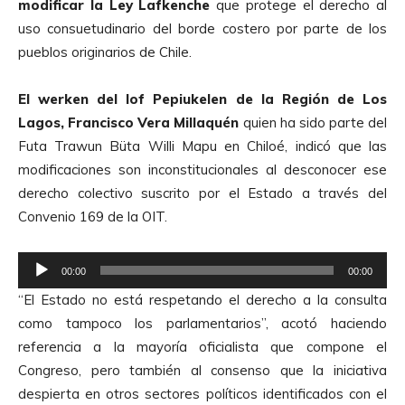
modificar la Ley Lafkenche
que protege el derecho al
uso consuetudinario del borde costero por parte de los
pueblos originarios de Chile.
El werken del lof Pepiukelen de la Región de Los
Lagos, Francisco Vera Millaquén
quien ha sido parte del
Futa Trawun Büta Willi Mapu en Chiloé, indicó que las
modificaciones son inconstitucionales al desconocer ese
derecho colectivo suscrito por el Estado a través del
Convenio 169 de la OIT.
R
00:00
00:00
e
“El Estado no está respetando el derecho a la consulta
p
como tampoco los parlamentarios”, acotó haciendo
r
referencia a la mayoría oficialista que compone el
o
Congreso, pero también al consenso que la iniciativa
d
despierta en otros sectores políticos identificados con el
u