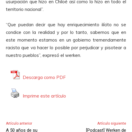
usurpación que hizo en Chiloé así como lo hizo en todo el
o
territorio nacional”.
r
d
“Que puedan decir que hay enriquecimiento ilícito no se
e
condice con la realidad y por lo tanto, sabemos que en
A
este momento estamos en un gobierno tremendamente
u
racista que va hacer lo posible por perjudicar y pisotear a
d
nuestro pueblos”, expresó el werken.
i
o
Descarga como PDF
Imprime este artículo
Artículo anterior
Artículo siguiente
A 50 años de su
[Podcast] Werken de