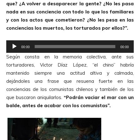
que? ¿A volver a desaparecer la gente? ¿No les pasa
r
nada en sus conciencia con todo lo que los familiares
d
y con los actos que cometieron? ¿No les pesa en las
e
conciencias los muertos, los torturados por ellos?”.
A
u
R
d
00:00
00:00
e
i
Según consta en la memoria colectiva, ante sus
p
o
torturadores, Victor Díaz López, “el chino” habría
r
mantenido siempre una actitud altiva y calmada,
o
dejándoles una frase que resuena fuerte en las
d
conciencias de los comunistas chilenos y también de los
u
que buscaron aniquilarlos.
“Podrán vaciar el mar con un
c
balde, antes de acabar con los comunistas”.
t
o
r
d