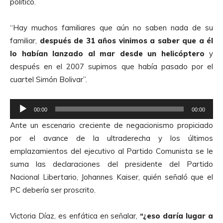
d
político.
t
i
o
o
“Hay muchos familiares que aún no saben nada de su
r
familiar,
después de 31 años vinimos a saber que a él
d
lo habían lanzado al mar desde un helicóptero
y
e
después en el 2007 supimos que había pasado por el
A
cuartel Simón Bolivar”.
u
d
R
i
00:00
00:00
e
o
Ante un escenario creciente de negacionismo propiciado
p
por el avance de la ultraderecha y los últimos
r
emplazamientos del ejecutivo al Partido Comunista se le
o
suma las declaraciones del presidente del Partido
d
Nacional Libertario, Johannes Kaiser, quién señaló que el
u
PC debería ser proscrito.
c
t
Victoria Díaz, es enfática en señalar,
“¿eso daría lugar a
o