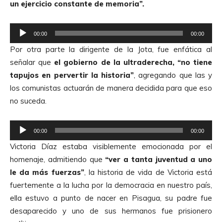
un ejercicio constante de memoria”.
c
t
R
o
00:00
00:00
e
r
Por otra parte la dirigente de la Jota, fue enfática al
p
d
señalar que
el gobierno de la ultraderecha, “no tiene
r
e
tapujos en pervertir la historia”
, agregando que las y
o
A
los comunistas actuarán de manera decidida para que eso
d
u
no suceda.
u
d
c
i
R
t
00:00
00:00
o
e
o
Victoria Díaz estaba visiblemente emocionada por el
p
r
homenaje, admitiendo que
“ver a tanta juventud a uno
r
d
le da más fuerzas”
, la historia de vida de Victoria está
o
e
fuertemente a la lucha por la democracia en nuestro país,
d
A
ella estuvo a punto de nacer en Pisagua, su padre fue
u
u
desaparecido y uno de sus hermanos fue prisionero
c