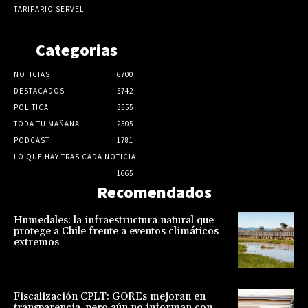
TARIFARIO SERVEL
Categorias
NOTICIAS
6700
DESTACADOS
5742
POLITICA
3555
TODA TU MAÑANA
2505
PODCAST
1781
LO QUE HAY TRAS CADA NOTICIA
1665
Recomendados
Humedales: la infraestructura natural que
protege a Chile frente a eventos climáticos
extremos
Fiscalización CPLT: GOREs mejoran en
transparencia, pero aún no informan con