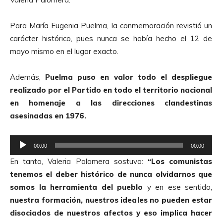
Para María Eugenia Puelma, la conmemoración revistió un
carácter histórico, pues nunca se había hecho el 12 de
mayo mismo en el lugar exacto.
Además,
Puelma puso en valor todo el despliegue
realizado por el Partido en todo el territorio nacional
en homenaje a las direcciones clandestinas
asesinadas en 1976.
R
00:00
00:00
e
En tanto, Valeria Palomera sostuvo:
“Los comunistas
p
tenemos el deber histórico de nunca olvidarnos que
r
somos la herramienta del pueblo
y en ese sentido,
o
nuestra formación, nuestros ideales no pueden estar
d
disociados de nuestros afectos y eso implica hacer
u