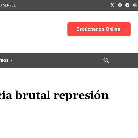
IO SERVEL
TROS
a brutal represión