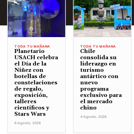
TODA TU MAÑANA
TODA TU MAÑANA
Planetario
Chile
USACH celebra
consolida su
el Día de la
liderazgo en
Niñez con
turismo
botellas de
antártico con
constelaciones
nuevo
de regalo,
programa
exposición,
exclusivo para
talleres
el mercado
científicos y
chino
Stars Wars
4 Agosto, 2026
6 Agosto, 2026