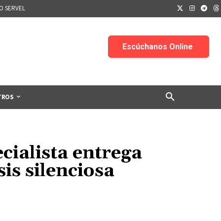
IO SERVEL
TROS
ecialista entrega
is silenciosa