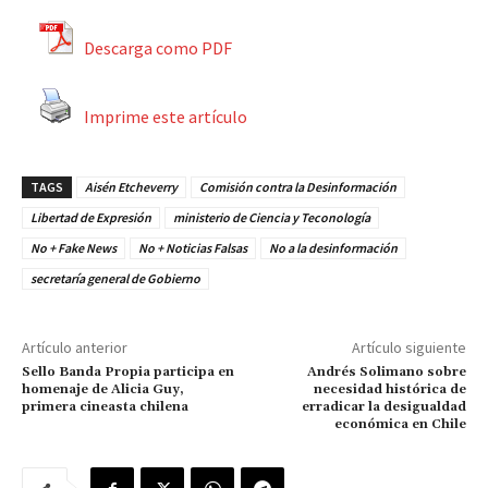
Descarga como PDF
Imprime este artículo
TAGS
Aisén Etcheverry
Comisión contra la Desinformación
Libertad de Expresión
ministerio de Ciencia y Teconología
No + Fake News
No + Noticias Falsas
No a la desinformación
secretaría general de Gobierno
Artículo anterior
Artículo siguiente
Sello Banda Propia participa en
Andrés Solimano sobre
homenaje de Alicia Guy,
necesidad histórica de
primera cineasta chilena
erradicar la desigualdad
económica en Chile