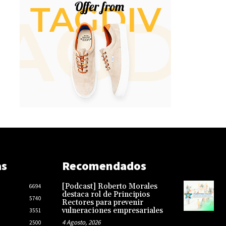
as
Recomendados
[Podcast] Roberto Morales
6694
destaca rol de Principios
5740
Rectores para prevenir
vulneraciones empresariales
3551
4 Agosto, 2026
2500