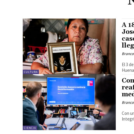
A 1
Jos
cas
lle
Branco
El 3 d
Huenan
CULTURA
Com
rea
med
Branco
Con un
Integr
CIENCIA