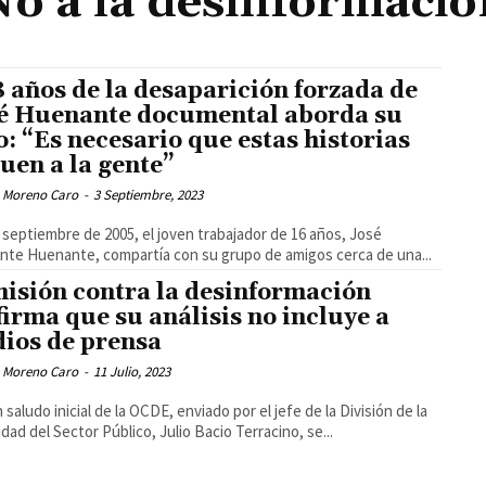
No a la desinformació
8 años de la desaparición forzada de
é Huenante documental aborda su
o: “Es necesario que estas historias
guen a la gente”
 Moreno Caro
-
3 Septiembre, 2023
e septiembre de 2005, el joven trabajador de 16 años, José
te Huenante, compartía con su grupo de amigos cerca de una...
isión contra la desinformación
firma que su análisis no incluye a
ios de prensa
 Moreno Caro
-
11 Julio, 2023
 saludo inicial de la OCDE, enviado por el jefe de la División de la
idad del Sector Público, Julio Bacio Terracino, se...