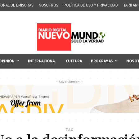
IONAL DE EMISORAS
NOSOTROS
POLÍTICA DE USO Y PRIVACIDAD
TARIFAR
OPINIÓN
INTERNACIONAL
CULTURA
PROGRAMAS
NOSO
- Advertisement -
TAG