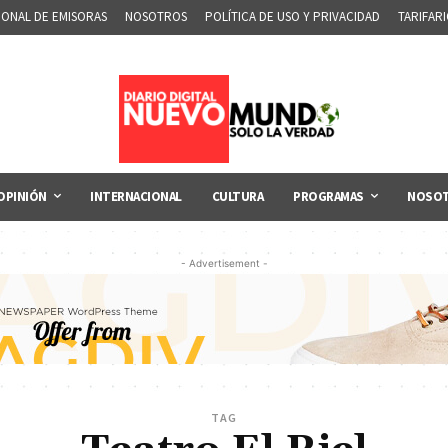
IONAL DE EMISORAS
NOSOTROS
POLÍTICA DE USO Y PRIVACIDAD
TARIFAR
OPINIÓN
INTERNACIONAL
CULTURA
PROGRAMAS
NOSO
- Advertisement -
TAG