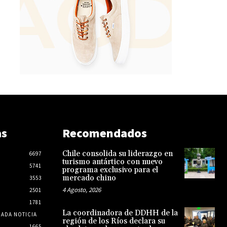
as
Recomendados
Chile consolida su liderazgo en
6697
turismo antártico con nuevo
5741
programa exclusivo para el
mercado chino
3553
4 Agosto, 2026
2501
1781
La coordinadora de DDHH de la
CADA NOTICIA
región de los Ríos declara su
1665