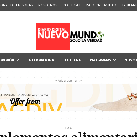
IONAL DE EMISORAS
NOSOTROS
POLÍTICA DE USO Y PRIVACIDAD
TARIFAR
OPINIÓN
INTERNACIONAL
CULTURA
PROGRAMAS
NOSO
- Advertisement -
TAG