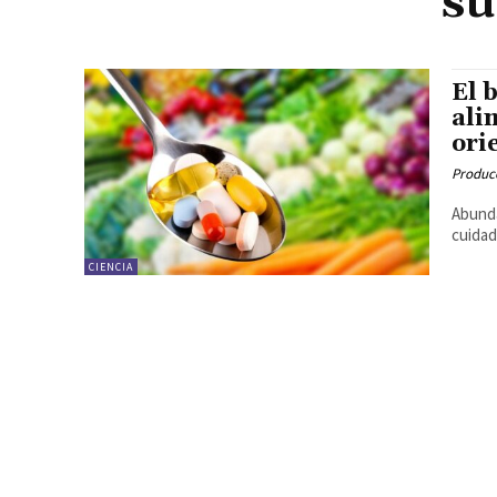
su
El 
ali
ori
Produc
Abunda
cuidad
CIENCIA