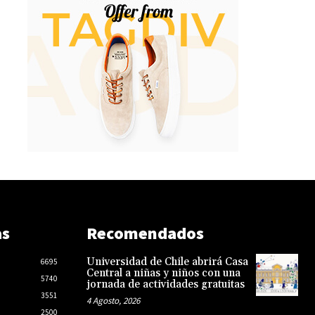
as
Recomendados
Universidad de Chile abrirá Casa
6695
Central a niñas y niños con una
5740
jornada de actividades gratuitas
3551
4 Agosto, 2026
2500