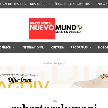
IONAL DE EMISORAS
NOSOTROS
POLÍTICA DE USO Y PRIVACIDAD
TARIFAR
OPINIÓN
INTERNACIONAL
CULTURA
PROGRAMAS
NOSO
- Advertisement -
TAG