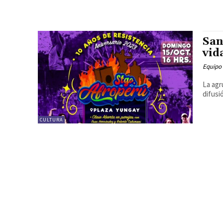
San
vid
Equipo
La agr
difusi
CULTURA