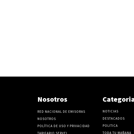
Nosotros
Categori
NOTICIAS
RED NACIONAL DE EMISORAS
DESTACADOS
NOSOTROS
POLITICA
POLÍTICA DE USO Y PRIVACIDAD
TODA TU MAÑANA
TARIFARIO SERVEL