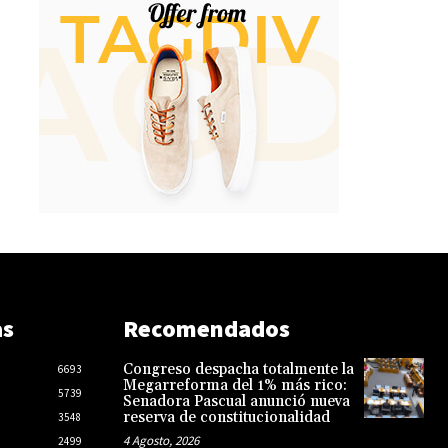
as
Recomendados
Congreso despacha totalmente la
6693
Megarreforma del 1% más rico:
5739
Senadora Pascual anunció nueva
reserva de constitucionalidad
3548
4 Agosto, 2026
2499