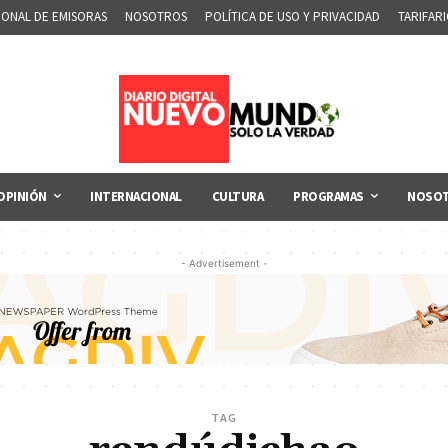
IONAL DE EMISORAS
NOSOTROS
POLÍTICA DE USO Y PRIVACIDAD
TARIFAR
OPINIÓN
INTERNACIONAL
CULTURA
PROGRAMAS
NOSO
- Advertisement -
TAG