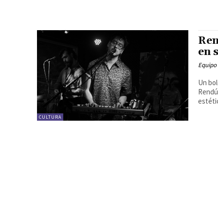
Ren
en 
Equipo
Un bol
Rendú 
estétic
CULTURA