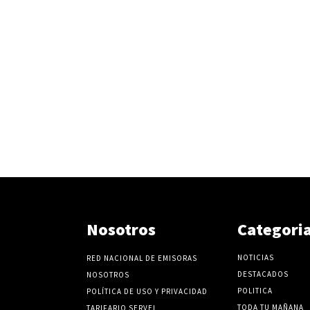
Nosotros
Categori
NOTICIAS
RED NACIONAL DE EMISORAS
DESTACADOS
NOSOTROS
POLITICA
POLÍTICA DE USO Y PRIVACIDAD
TODA TU MAÑANA
TARIFARIO SERVEL