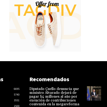
as
Recomendados
Diputado Cuello denuncia que
6695
ministro Álvarado dejará de
5740
pagar $4 millones al año por
exención de contribuciones
3551
contenida en la megareforma
2500