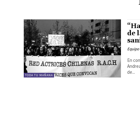
“Ha
de l
san
Equipo
En con
Andrea
de...
TODA TU MAÑANA