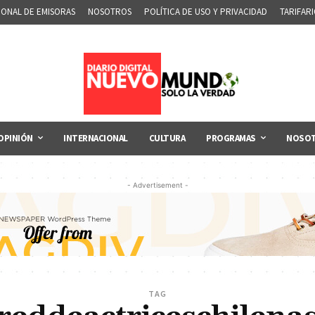
IONAL DE EMISORAS
NOSOTROS
POLÍTICA DE USO Y PRIVACIDAD
TARIFAR
OPINIÓN
INTERNACIONAL
CULTURA
PROGRAMAS
NOSO
- Advertisement -
TAG