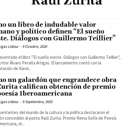
Raúl Zurita
o un libro de indudable valor
ano y político definen “El sueño
ste. Diálogos con Guillermo Teillier”
Ugas Lisboa
-
9 Octubre, 2020
esentado el libro "El sueño existe. Diálogos con Guillermo Teillier",
critor Álvaro Peralta Artigas. El lanzamiento contó con la
tación de Karol...
o un galardón que engrandece obra
Zurita califican obtención de premio
poesía Iberoamericana
Ugas Lisboa
-
9 Septiembre, 2020
entantes del mundo de la cultura y la política destacaron el
ón concedido al poeta Raúl Zurita. Premio Reina Sofía de Poesía
mericana, el...