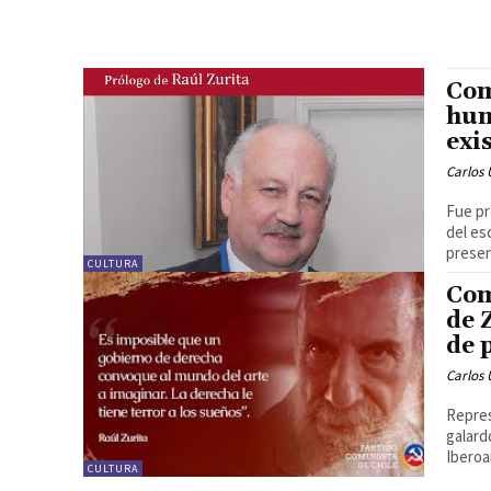
Com
hum
exi
Carlos 
Fue pr
del es
presen
CULTURA
Com
de 
de 
Carlos 
Repres
galard
Iberoa
CULTURA