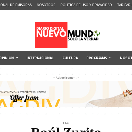
IONAL DE EMISORAS
NOSOTROS
POLÍTICA DE USO Y PRIVACIDAD
TARIFAR
OPINIÓN
INTERNACIONAL
CULTURA
PROGRAMAS
NOSO
- Advertisement -
TAG