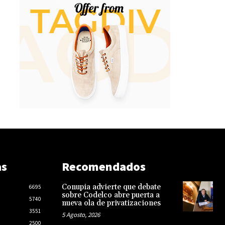
as
Recomendados
Conupia advierte que debate
6695
sobre Codelco abre puerta a
5740
nueva ola de privatizaciones
3551
5 Agosto, 2026
2500