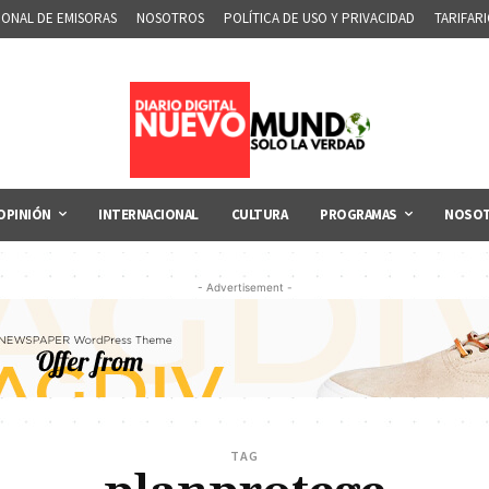
IONAL DE EMISORAS
NOSOTROS
POLÍTICA DE USO Y PRIVACIDAD
TARIFAR
OPINIÓN
INTERNACIONAL
CULTURA
PROGRAMAS
NOSO
- Advertisement -
TAG