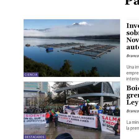
Pa
Inv
sob
Nov
aut
Branco
Una in
empres
CIENCIA
interi
Boi
gre
Ley
Branco
La min
la pre
DESTACADOS