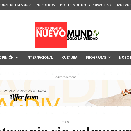
IONAL DE EMISORAS
NOSOTROS
POLÍTICA DE USO Y PRIVACIDAD
TARIFAR
OPINIÓN
INTERNACIONAL
CULTURA
PROGRAMAS
NOSO
- Advertisement -
TAG