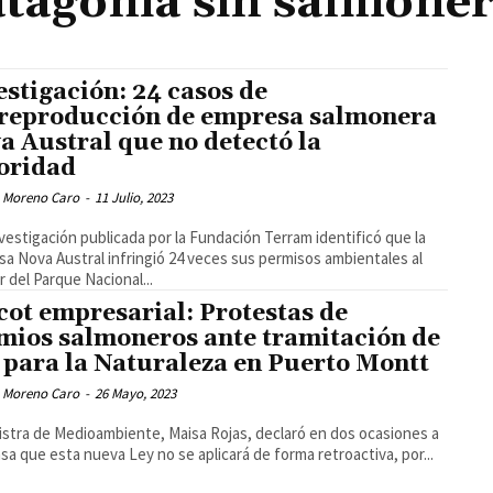
tagonia sin salmone
estigación: 24 casos de
reproducción de empresa salmonera
a Austral que no detectó la
oridad
 Moreno Caro
-
11 Julio, 2023
vestigación publicada por la Fundación Terram identificó que la
a Nova Austral infringió 24 veces sus permisos ambientales al
or del Parque Nacional...
cot empresarial: Protestas de
mios salmoneros ante tramitación de
 para la Naturaleza en Puerto Montt
 Moreno Caro
-
26 Mayo, 2023
istra de Medioambiente, Maisa Rojas, declaró en dos ocasiones a
nsa que esta nueva Ley no se aplicará de forma retroactiva, por...