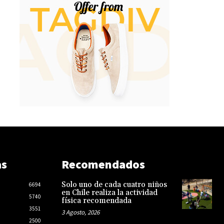
as
Recomendados
Solo uno de cada cuatro niños
6694
en Chile realiza la actividad
5740
física recomendada
3551
3 Agosto, 2026
2500