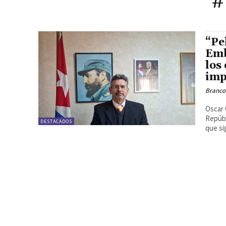
#
“Pe
Emb
los
imp
Branco
Oscar 
Repúbl
DESTACADOS
que si