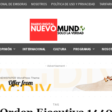
IONAL DE EMISORAS
NOSOTROS
POLÍTICA DE USO Y PRIVACIDAD
TARIFAR
OPINIÓN
INTERNACIONAL
CULTURA
PROGRAMAS
NOSO
- Advertisement -
TAG