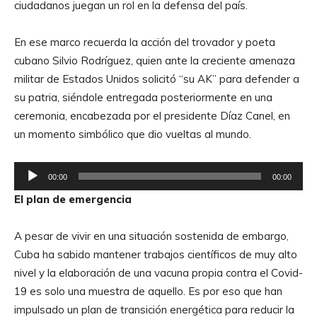
ciudadanos juegan un rol en la defensa del país.
u
c
En ese marco recuerda la acción del trovador y poeta
t
cubano Silvio Rodríguez, quien ante la creciente amenaza
o
militar de Estados Unidos solicitó “su AK” para defender a
r
su patria, siéndole entregada posteriormente en una
d
ceremonia, encabezada por el presidente Díaz Canel, en
e
un momento simbólico que dio vueltas al mundo.
A
u
R
d
00:00
00:00
e
i
El plan de emergencia
p
o
r
A pesar de vivir en una situación sostenida de embargo,
o
Cuba ha sabido mantener trabajos científicos de muy alto
d
nivel y la elaboración de una vacuna propia contra el Covid-
u
19 es solo una muestra de aquello. Es por eso que han
c
impulsado un plan de transición energética para reducir la