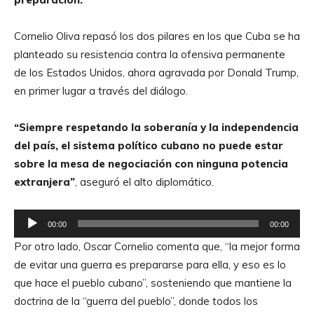
r
o
Cornelio Oliva repasó los dos pilares en los que Cuba se ha
d
planteado su resistencia contra la ofensiva permanente
u
de los Estados Unidos, ahora agravada por Donald Trump,
c
en primer lugar a través del diálogo.
t
o
“Siempre respetando la soberanía y la independencia
r
del país, el sistema político cubano no puede estar
d
sobre la mesa de negociación con ninguna potencia
e
extranjera”
, aseguró el alto diplomático.
A
u
R
d
00:00
00:00
e
i
Por otro lado, Oscar Cornelio comenta que, “la mejor forma
p
o
de evitar una guerra es prepararse para ella, y eso es lo
r
que hace el pueblo cubano”, sosteniendo que mantiene la
o
doctrina de la “guerra del pueblo”, donde todos los
d