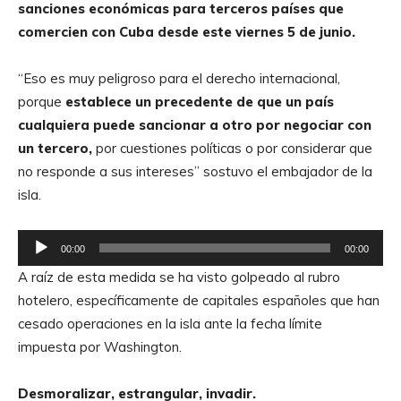
sanciones económicas para terceros países que
comercien con Cuba desde este viernes 5 de junio.
“Eso es muy peligroso para el derecho internacional,
porque
establece un precedente de que un país
cualquiera puede sancionar a otro por negociar con
un tercero,
por cuestiones políticas o por considerar que
no responde a sus intereses” sostuvo el embajador de la
isla.
R
00:00
00:00
e
A raíz de esta medida se ha visto golpeado al rubro
p
hotelero, específicamente de capitales españoles que han
r
cesado operaciones en la isla ante la fecha límite
o
impuesta por Washington.
d
u
Desmoralizar, estrangular, invadir.