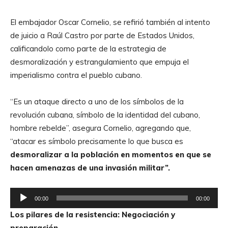
c
t
El embajador Oscar Cornelio, se refirió también al intento
o
de juicio a Raúl Castro por parte de Estados Unidos,
r
calificandolo como parte de la estrategia de
d
desmoralización y estrangulamiento que empuja el
e
imperialismo contra el pueblo cubano.
A
u
“Es un ataque directo a uno de los símbolos de la
d
revolución cubana, símbolo de la identidad del cubano,
i
hombre rebelde”, asegura Cornelio, agregando que,
o
“atacar es símbolo precisamente lo que busca es
desmoralizar a la población en momentos en que se
hacen amenazas de una invasión militar”.
R
00:00
00:00
e
Los pilares de la resistencia: Negociación y
p
preparación.