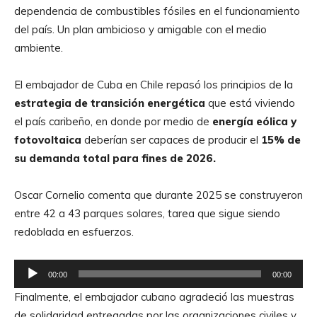
t
dependencia de combustibles fósiles en el funcionamiento
o
del país. Un plan ambicioso y amigable con el medio
r
ambiente.
d
e
El embajador de Cuba en Chile repasó los principios de la
A
estrategia de transición energética
que está viviendo
u
el país caribeño, en donde por medio de
energía eólica y
d
fotovoltaica
deberían ser capaces de producir el
15% de
i
su demanda total para fines de 2026.
o
Oscar Cornelio comenta que durante 2025 se construyeron
entre 42 a 43 parques solares, tarea que sigue siendo
redoblada en esfuerzos.
R
00:00
00:00
e
Finalmente, el embajador cubano agradeció las muestras
p
de solidaridad entregadas por las organizaciones civiles y