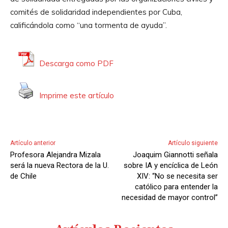
r
comités de solidaridad independientes por Cuba,
o
calificándola como “una tormenta de ayuda”.
d
u
c
Descarga como PDF
t
o
Imprime este artículo
r
d
e
A
Artículo anterior
Artículo siguiente
u
Profesora Alejandra Mizala
Joaquim Giannotti señala
d
será la nueva Rectora de la U.
sobre IA y encíclica de León
i
de Chile
XIV: “No se necesita ser
católico para entender la
o
necesidad de mayor control”