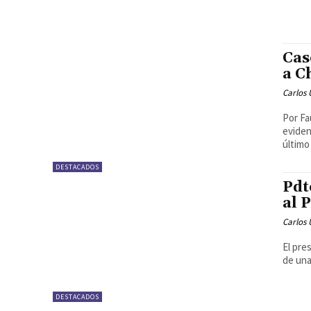
Cas
a C
Carlos 
Por Fausto Triana Santia
eviden
último 
DESTACADOS
Pdt
al 
Carlos 
El pre
de una
DESTACADOS