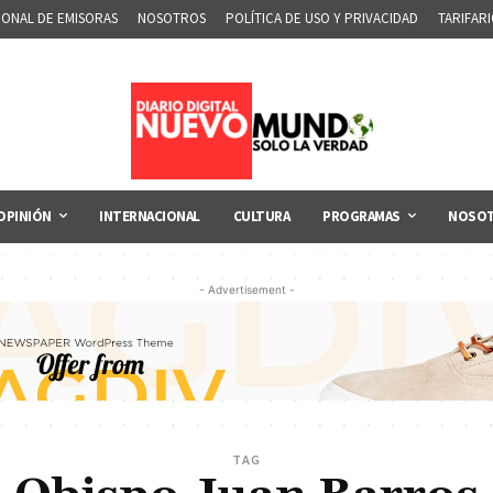
IONAL DE EMISORAS
NOSOTROS
POLÍTICA DE USO Y PRIVACIDAD
TARIFAR
OPINIÓN
INTERNACIONAL
CULTURA
PROGRAMAS
NOSO
- Advertisement -
TAG