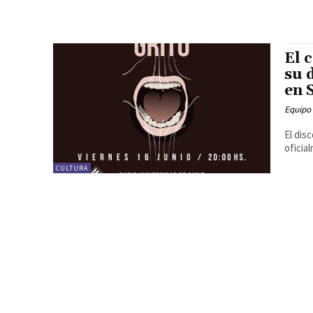
El 
su 
en 
Equipo
El dis
oficia
CULTURA