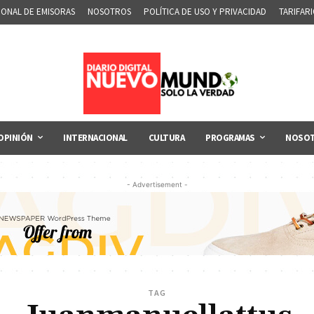
IONAL DE EMISORAS
NOSOTROS
POLÍTICA DE USO Y PRIVACIDAD
TARIFAR
OPINIÓN
INTERNACIONAL
CULTURA
PROGRAMAS
NOSO
- Advertisement -
TAG