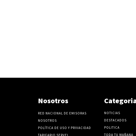
Nosotros
Categori
NOTICIAS
RED NACIONAL DE EMISORAS
DESTACADOS
NOSOTROS
POLITICA
POLÍTICA DE USO Y PRIVACIDAD
TODA TU MAÑANA
TARIFARIO SERVEL