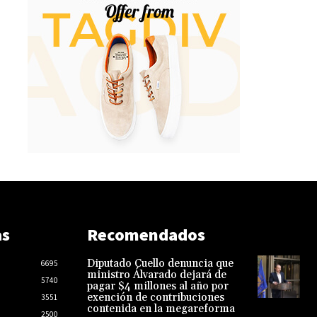
as
Recomendados
Diputado Cuello denuncia que
6695
ministro Álvarado dejará de
5740
pagar $4 millones al año por
exención de contribuciones
3551
contenida en la megareforma
2500