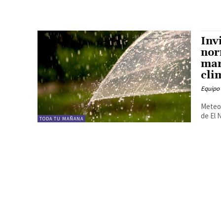
Inv
nor
mar
cli
Equipo
Meteor
de El 
TODA TU MAÑANA