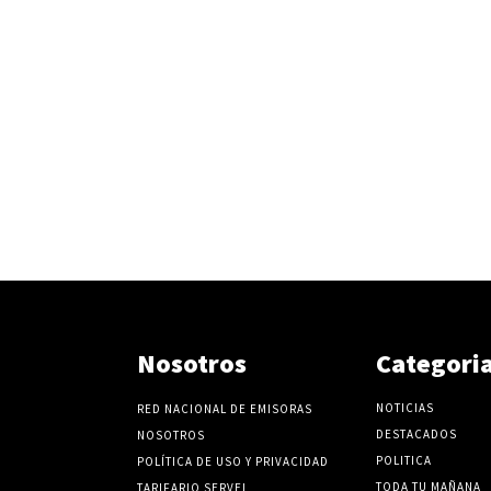
Nosotros
Categori
NOTICIAS
RED NACIONAL DE EMISORAS
DESTACADOS
NOSOTROS
POLITICA
POLÍTICA DE USO Y PRIVACIDAD
TODA TU MAÑANA
TARIFARIO SERVEL