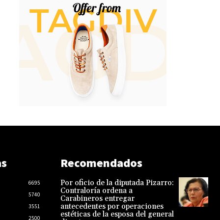
as
Recomendados
Por oficio de la diputada Pizarro:
6695
Contraloría ordena a
5740
Carabineros entregar
antecedentes por operaciones
3551
estéticas de la esposa del general
2500