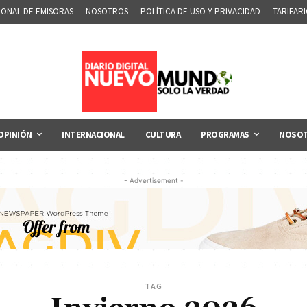
IONAL DE EMISORAS
NOSOTROS
POLÍTICA DE USO Y PRIVACIDAD
TARIFAR
OPINIÓN
INTERNACIONAL
CULTURA
PROGRAMAS
NOSO
- Advertisement -
TAG