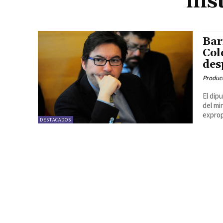
ins
Bar
Col
des
Produc
El dip
del mi
exprop
DESTACADOS