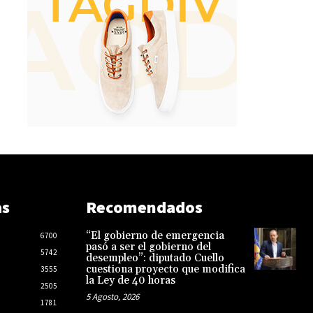
as
Recomendados
“El gobierno de emergencia
6700
pasó a ser el gobierno del
5742
desempleo”: diputado Cuello
cuestiona proyecto que modifica
3555
la Ley de 40 horas
2505
5 Agosto, 2026
1781