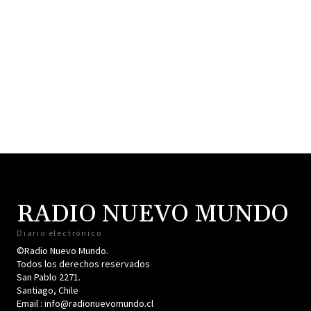
RADIO NUEVO MUNDO
Diario electrónico
©Radio Nuevo Mundo.
Todos los derechos reservados
San Pablo 2271.
Santiago, Chile
Email : info@radionuevomundo.cl