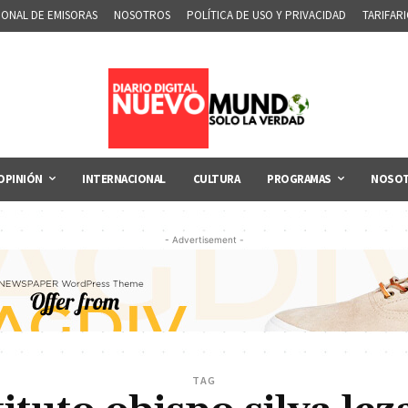
IONAL DE EMISORAS
NOSOTROS
POLÍTICA DE USO Y PRIVACIDAD
TARIFAR
OPINIÓN
INTERNACIONAL
CULTURA
PROGRAMAS
NOSO
- Advertisement -
TAG