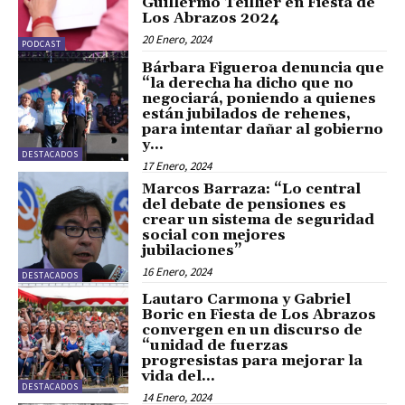
Guillermo Teillier en Fiesta de
Los Abrazos 2024
20 Enero, 2024
PODCAST
Bárbara Figueroa denuncia que
“la derecha ha dicho que no
negociará, poniendo a quienes
están jubilados de rehenes,
para intentar dañar al gobierno
y...
DESTACADOS
17 Enero, 2024
Marcos Barraza: “Lo central
del debate de pensiones es
crear un sistema de seguridad
social con mejores
jubilaciones”
16 Enero, 2024
DESTACADOS
Lautaro Carmona y Gabriel
Boric en Fiesta de Los Abrazos
convergen en un discurso de
“unidad de fuerzas
progresistas para mejorar la
vida del...
DESTACADOS
14 Enero, 2024