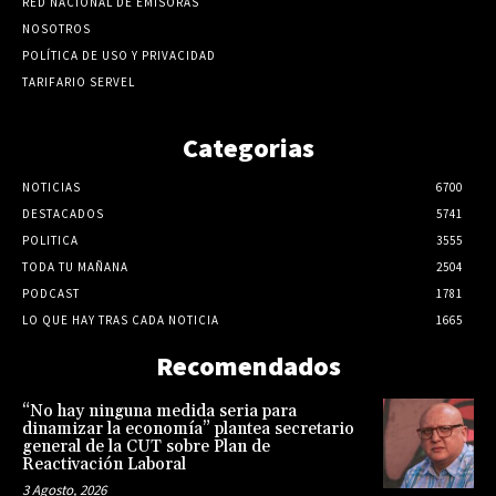
RED NACIONAL DE EMISORAS
NOSOTROS
POLÍTICA DE USO Y PRIVACIDAD
TARIFARIO SERVEL
Categorias
NOTICIAS
6700
DESTACADOS
5741
POLITICA
3555
TODA TU MAÑANA
2504
PODCAST
1781
LO QUE HAY TRAS CADA NOTICIA
1665
Recomendados
“No hay ninguna medida seria para
dinamizar la economía” plantea secretario
general de la CUT sobre Plan de
Reactivación Laboral
3 Agosto, 2026