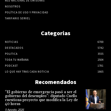
RED NACIONAL DE EMISORAS
NOSOTROS
POLÍTICA DE USO Y PRIVACIDAD
TARIFARIO SERVEL
Categorias
NOTICIAS
6700
DESTACADOS
5742
POLITICA
3555
TODA TU MAÑANA
2504
PODCAST
1781
LO QUE HAY TRAS CADA NOTICIA
1665
Recomendados
“El gobierno de emergencia pasó a ser el
gobierno del desempleo”: diputado Cuello
cuestiona proyecto que modifica la Ley de
40 horas
5 Agosto, 2026