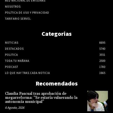
RED NACIONAL DE EMISORAS
NOSOTROS
POLÍTICA DE USO Y PRIVACIDAD
TARIFARIO SERVEL
Categorias
NOTICIAS
6695
DESTACADOS
5740
POLITICA
3551
TODA TU MAÑANA
2500
PODCAST
1780
LO QUE HAY TRAS CADA NOTICIA
1665
Recomendados
Claudia Pascual tras aprobación de
megarreforma: “Se estaría vulnerando la
autonomía municipal”
6 Agosto, 2026