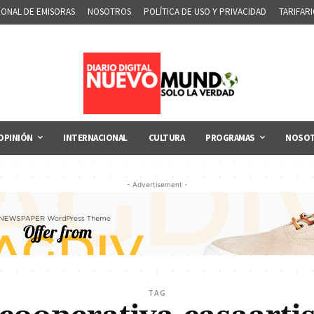
IONAL DE EMISORAS
NOSOTROS
POLÍTICA DE USO Y PRIVACIDAD
TARIFAR
OPINIÓN
INTERNACIONAL
CULTURA
PROGRAMAS
NOSO
- Advertisement -
TAG