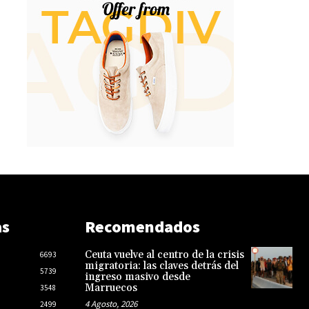
as
Recomendados
Ceuta vuelve al centro de la crisis
6693
migratoria: las claves detrás del
5739
ingreso masivo desde
Marruecos
3548
4 Agosto, 2026
2499