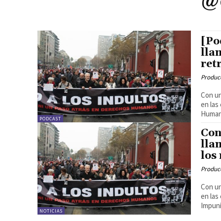
@
[Po
lla
ret
Produc
Con un
en las
Human
PODCAST
Con
lla
los
Produc
Con un
en las
Impuni
NOTICIAS