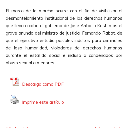
t
El marco de la marcha ocurre con el fin de visibilizar el
o
desmantelamiento institucional de los derechos humanos
r
que lleva a cabo el gobierno de José Antonio Kast, más el
d
grave anuncio del ministro de Justicia, Fernando Rabat, de
e
que el ejecutivo estudia posibles indultos para criminales
A
de lesa humanidad, violadores de derechos humanos
u
durante el estallido social e incluso a condenados por
d
abuso sexual a menores.
i
o
Descarga como PDF
Imprime este artículo