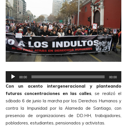
R
00:00
00:00
e
Con un acento intergeneracional y planteando
p
futuras concentraciones en las calles
, se realizó el
r
sábado 6 de junio la marcha por los Derechos Humanos y
o
contra la Impunidad por la Alameda de Santiago, con
d
presencia de organizaciones de DD.HH, trabajadores,
u
pobladores, estudiantes, pensionados y activistas.
c