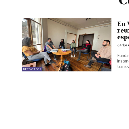
C
En 
reu
esp
Carlos 
Fundac
instan
trans-
DESTACADOS