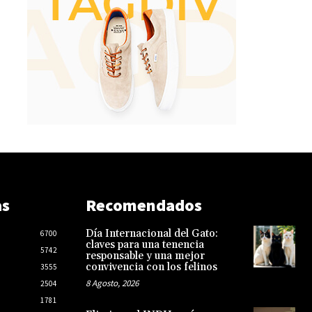
as
Recomendados
Día Internacional del Gato:
6700
claves para una tenencia
5742
responsable y una mejor
convivencia con los felinos
3555
8 Agosto, 2026
2504
1781