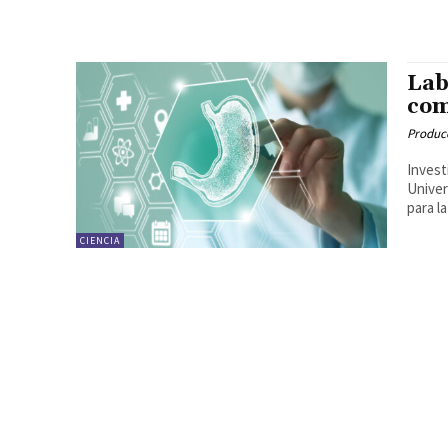
Lab
com
Produc
Invest
Univer
para l
CIENCIA