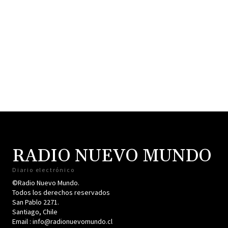
RADIO NUEVO MUNDO
Diario electrónico
©Radio Nuevo Mundo.
Todos los derechos reservados
San Pablo 2271.
Santiago, Chile
Email : info@radionuevomundo.cl