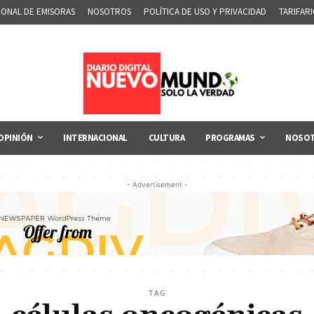
IONAL DE EMISORAS
NOSOTROS
POLÍTICA DE USO Y PRIVACIDAD
TARIFAR
OPINIÓN
INTERNACIONAL
CULTURA
PROGRAMAS
NOSO
- Advertisement -
TAG